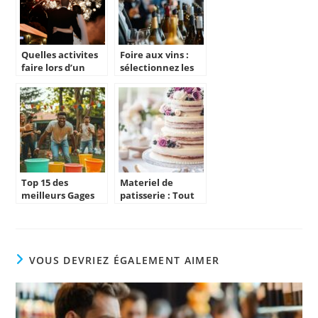
Quelles activites
Foire aux vins :
faire lors d’un
sélectionnez les
mariage ?
vins parfaits pour
votre événement
Top 15 des
Materiel de
meilleurs Gages
patisserie : Tout
pour un EVG : Les
l’equipement
challenges
necessaire pour
athletiques
votre piece
incontournables
montee
VOUS DEVRIEZ ÉGALEMENT AIMER